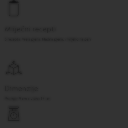
O
R
I
G
I
N
Mliječni recepti
S
3 recepta: Vrela pjena, hladna pjena, i mlijeko na pari
V
e
r
t
u
o
k
a
p
Dimenzije
s
u
Promjer 9 cm x visina 17 cm
l
e
z
a
k
a