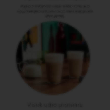
O
R
Mlijeko bi trebalo biti svježe i hladno, koliko je to
I
moguće (mlijeko sa bliskim rokom isteka trajanja neće
S
lijepo pjeniti).
T
R
E
T
T
O
V
E
R
T
U
O
E
S
P
R
E
S
S
O
Visok udio proteina