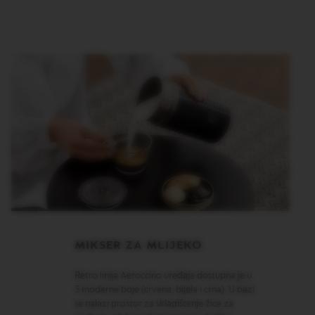
N
S
W
O
R
L
D
E
X
P
L
O
R
A
T
I
O
N
S
MIKSER ZA MLIJEKO
M
A
Retro linija Aeroccino uređaja dostupna je u
S
3 moderne boje (crvena, bijela i crna). U bazi
T
se nalazi prostor za skladištenje žice za
E