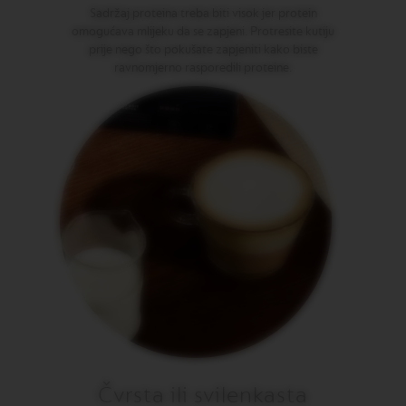
V
Sadržaj proteina treba biti visok jer protein
E
omogućava mlijeku da se zapjeni. Protresite kutiju
R
prije nego što pokušate zapjeniti kako biste
T
U
ravnomjerno rasporedili proteine.
O
D
O
U
B
L
E
E
S
P
R
E
S
S
O
V
E
R
T
Čvrsta ili svilenkasta
U