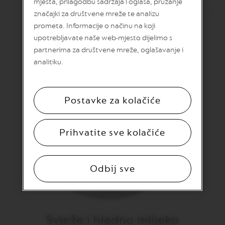
mjesta, prilagodbu sadržaja i oglasa, pružanje
R
T
značajki za društvene mreže te analizu
U
prometa. Informacije o načinu na koji
O
upotrebljavate naše web-mjesto dijelimo s
S
P
partnerima za društvene mreže, oglašavanje i
E
analitiku.
C
I
A
L
I
Postavke za kolačiće
T
Y
C
Prihvatite sve kolačiće
O
F
F
E
E
Odbij sve
V
E
R
T
Svježe i hladno mlijeko
U