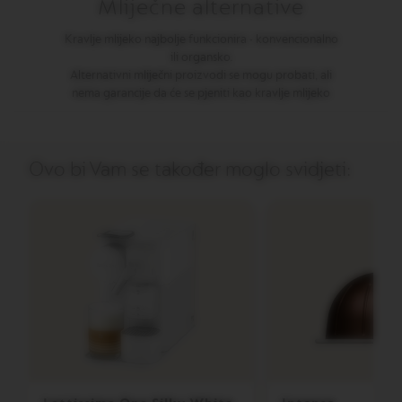
Mliječne alternative
O
B
A
Kravlje mlijeko najbolje funkcionira - konvencionalno
R
ili organsko.
I
Alternativni mliječni proizvodi se mogu probati, ali
S
nema garancije da će se pjeniti kao kravlje mlijeko
T
A
C
R
E
Ovo bi Vam se također moglo svidjeti:
A
T
I
O
N
S
V
E
R
T
U
O
M
A