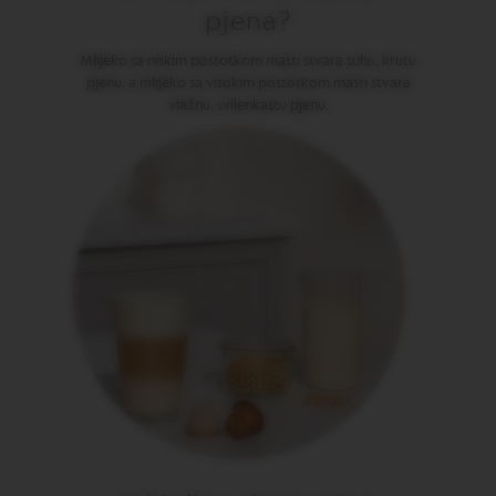
O
pjena?
G
R
A
Mlijeko sa niskim postotkom masti stvara suhu, krutu
N
pjenu, a mlijeko sa visokim postotkom masti stvara
L
vlažnu, svilenkastu pjenu.
U
N
G
O
V
E
R
T
U
O
M
U
G
V
E
R
T
U