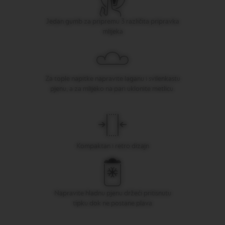
O
N
Jedan gumb za pripremu 3 različita pripravka
E
mlijeka
I
T
A
L
I
A
Za tople napitke napravite laganu i svilenkastu
N
pjenu, a za mlijeko na pari uklonite metlicu.
A
B
A
R
I
S
Kompaktan i retro dizajn
T
A
C
R
E
Napravite hladnu pjenu držeći pritisnutu
A
tipku dok ne postane plava
T
I
O