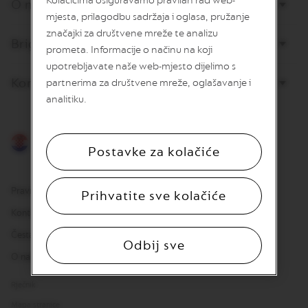
Kolačićima osiguravamo pravilan rad web-
O nama
v
mjesta, prilagodbu sadržaja i oglasa, pružanje
u
značajki za društvene mreže te analizu
Briga o potrošačima
L
prometa. Informacije o načinu na koji
I
upotrebljavate naše web-mjesto dijelimo s
M
Kontaktirajte nas
I
partnerima za društvene mreže, oglašavanje i
T
analitiku.
E
D
E
D
Hrvatski
Postavke za kolačiće
I
T
I
O
Pravna osnova
Prihvatite sve kolačiće
N
Kontakt
I
Česta pitanja
S
Odbij sve
P
O nama
I
R
A
Rječnik
Z
Mapa stranice
I