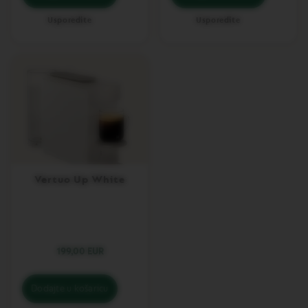
N
S
Usporedite
Usporedite
W
O
R
L
D
E
X
P
L
O
R
A
Vertuo Up White
T
I
O
N
S
199,00 EUR
M
A
S
Dodajte u košaricu
T
E