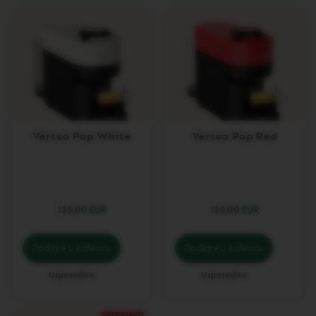
R
T
U
O
S
P
E
C
I
A
L
Vertuo Pop White
Vertuo Pop Red
I
T
Y
C
O
F
125,00 EUR
125,00 EUR
F
E
E
Dodajte u košaricu
Dodajte u košaricu
V
E
Usporedite
Usporedite
R
T
U