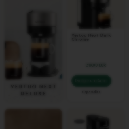
S
T
E
R
O
R
I
G
Vertuo Next Dark
Chrome
I
N
V
E
R
219,00 EUR
T
U
O
Dodajte u košaricu
C
VERTUO NEXT
A
Usporedite
DELUXE
R
A
F
E
C
H