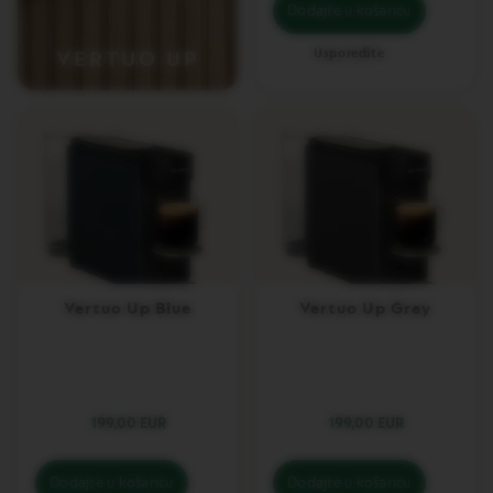
Dodajte u košaricu
O
N
E
Usporedite
VERTUO UP
I
T
A
L
I
A
N
A
B
A
R
I
Vertuo Up Blue
Vertuo Up Grey
S
T
A
C
R
E
199,00 EUR
199,00 EUR
A
T
I
Dodajte u košaricu
Dodajte u košaricu
O