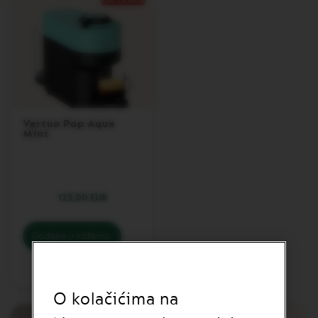
O
R
I
S
T
R
E
T
T
O
Vertuo Pop Aqua
Mint
V
E
R
T
U
125,00 EUR
O
E
S
P
Dodajte u košaricu
R
E
Usporedite
S
S
O kolačićima na
O