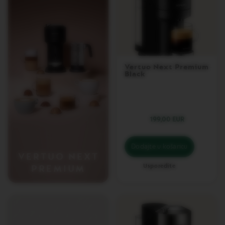
O
B
A
R
I
S
T
A
Vertuo Next Premium
C
Black
R
E
A
T
I
199,00 EUR
O
N
S
Dodajte u košaricu
VERTUO NEXT
V
E
Usporedite
PREMIUM
R
T
U
O
M
A