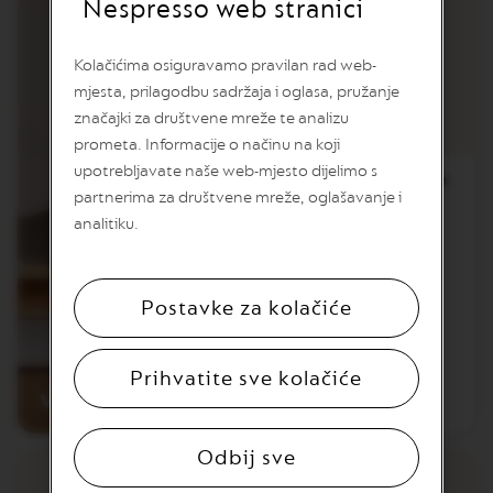
Nespresso web stranici
V
E
R
T
Kolačićima osiguravamo pravilan rad web-
U
mjesta, prilagodbu sadržaja i oglasa, pružanje
O
značajki za društvene mreže te analizu
D
O
prometa. Informacije o načinu na koji
U
upotrebljavate naše web-mjesto dijelimo s
B
Vertuo Next White
L
partnerima za društvene mreže, oglašavanje i
E
analitiku.
E
S
P
R
169,00 EUR
Postavke za kolačiće
E
S
S
Dodajte u košaricu
O
Prihvatite sve kolačiće
Usporedite
VERTUO NEXT
V
E
R
Odbij sve
T
U