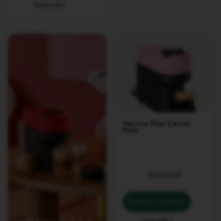
R
Usporedite
O
R
I
G
I
N
S
O
R
I
G
I
Vertuo Pop Candy
N
Pink
A
L
R
E
135,00 EUR
V
I
V
I
Dodajte u košaricu
N
G
Usporedite