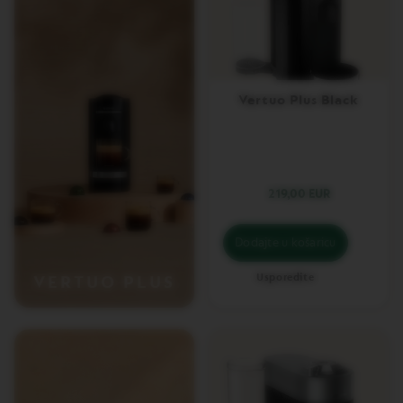
E
C
K
O
U
T
G
Vertuo Plus Black
I
F
T
V
E
219,00 EUR
R
T
U
Dodajte u košaricu
O
W
R
Usporedite
VERTUO PLUS
A
P
S
V
E
R