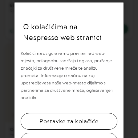
O
Ethiopia VL
Samra Togetherness
N
Blend
Cvjetna i nježna
E
Note citrusa i meda
I
O kolačićima na
T
A
0,73 EUR
0,76 EUR
L
Nespresso web stranici
I
A
N
Kolačićima osiguravamo pravilan rad web-
A
mjesta, prilagodbu sadržaja i oglasa, pružanje
B
značajki za društvene mreže te analizu
A
prometa. Informacije o načinu na koji
R
upotrebljavate naše web-mjesto dijelimo s
I
S
partnerima za društvene mreže, oglašavanje i
T
analitiku.
A
C
5
R
E
Intenzitet
Kavna šalica
A
Postavke za kolačiće
T
Colombia
I
Voćna i vinska
O