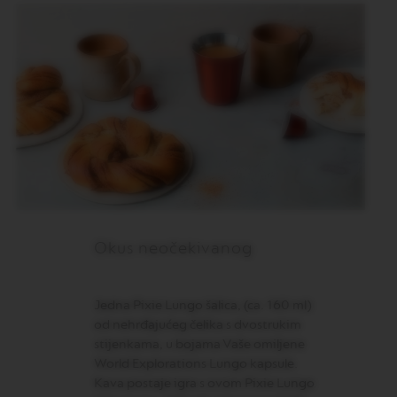
N
S
W
O
R
L
D
E
X
P
L
O
R
A
T
Okus neočekivanog
I
O
N
S
Jedna Pixie Lungo šalica, (ca. 160 ml)
od nehrđajućeg čelika s dvostrukim
M
stijenkama, u bojama Vaše omiljene
A
S
World Explorations Lungo kapsule.
T
Kava postaje igra s ovom Pixie Lungo
E