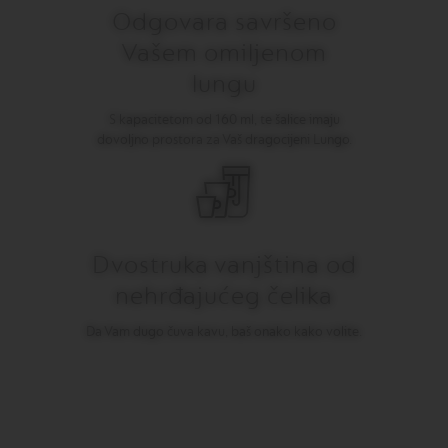
O
Odgovara savršeno
N
Vašem omiljenom
E
I
lungu
T
A
L
S kapacitetom od 160 ml, te šalice imaju
I
dovoljno prostora za Vaš dragocijeni Lungo.
A
N
A
B
A
R
Dvostruka vanjština od
I
S
nehrđajućeg čelika
T
A
Da Vam dugo čuva kavu, baš onako kako volite.
C
R
E
A
T
I
O