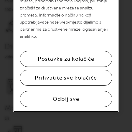
mjesta, prilagodbu sadržaja i oglasa, pružanje
O
značajki za društvene mreže te analizu
R
160 ml
I
prometa. Informacije o načinu na koji
G
upotrebljavate naše web-mjesto dijelimo s
I
N
partnerima za društvene mreže, oglašavanje i
S
analitiku.
V
Dimenzije
e
r
visina 7,8 cm, Ø 7,5 cm
Postavke za kolačiće
t
u
o
k
Prihvatite sve kolačiće
a
p
s
u
Odbij sve
l
Može se prati u perilici posuđa
e
z
Da
a
k
a