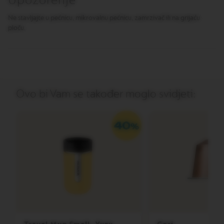
Upozorenje
R
T
Ne stavljajte u pećnicu, mikrovalnu pećnicu, zamrzivač ili na grijaću
U
ploču.
O
S
P
E
C
I
A
L
Ovo bi Vam se također moglo svidjeti:
I
T
Y
C
O
F
F
E
E
V
E
R
T
U