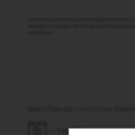
GRAN
LUNGO
VERTUO
Inspirirani tipičnim francuskim receptom Financiers, o
MUG
neodoljivo su mekani. Ukusni mljeveni komadići pist
VERTUO
poslasticom.
BARISTA
CREATIONS
VERTUO
MASTER
ORIGIN
VERTUO
CARAFE
CHECK
OUT
GIFT
Specifikacije i nutritivne činje
VERTUO
WRAPS
VERTUO
Sadržaj
REVIVING