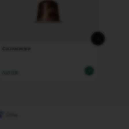
Cioccolatino
Vertuo
0,63 EUR
169,00 