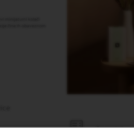
vi minijaturni kolači
acije čine ih obaveznom
nice
Sastojci