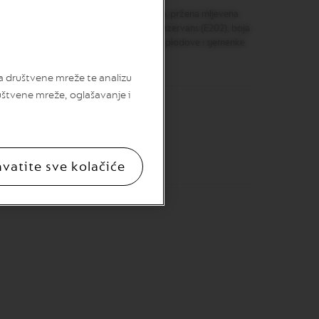
lac, mljeveni badem 16%, pšenično brašno, pržena mljevena
bilizator (E422), sol, prirodna aroma, konzervans (E202), boja
in lecitin). Može sadržati druge orašaste plodove i sjemenke
za društvene mreže te analizu
uštvene mreže, oglašavanje i
orašaste plodove i sjemenke sezama.
hvatite sve kolačiće