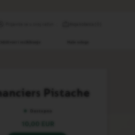
Preskoči
Prijavite se
Moja košarica
(
0
)
Prijavite se u svoj račun
na
sadržaj
Održivost i recikliranje
Naše usluge
nanciers Pistache
Dostupno
10,00 EUR