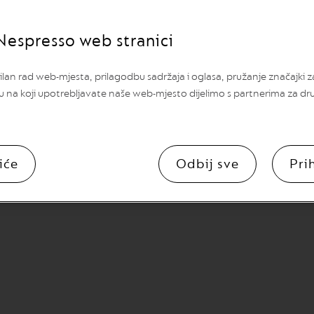
irani - 120 g.
Šećer, bjelanjak, mas
pistacija 5%, med, sta
Nespresso web stranici
(E141), emulgator (soj
sezama.
lan rad web-mjesta, prilagodbu sadržaja i oglasa, pružanje značajki 
u na koji upotrebljavate naše web-mjesto dijelimo s partnerima za dr
Alergeni
Može sadržati druge 
iće
Odbij sve
Pri