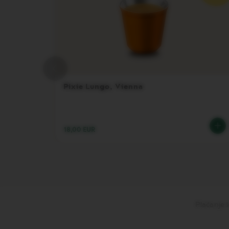
VERTUO
NEXT
DELUXE
VERTUO
PLUS
VERTUO
POP
PLUS
Pixie Lungo, Vienna
VERTUO
LATTISSIMA
Dodaci
18,00 EUR
Original
dodaci
LIMITIRANA
PONUDA
VIEW
KOLEKCIJA
Plaćanje 
LUME
KOLEKCIJA