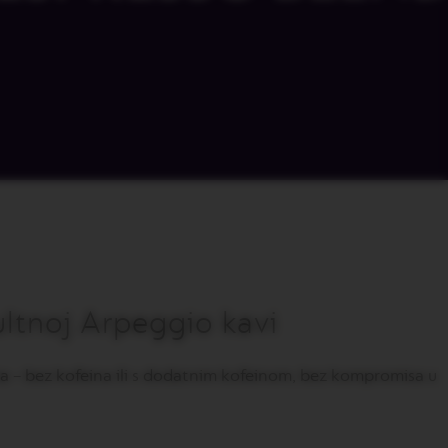
ultnoj Arpeggio kavi
ama – bez kofeina ili s dodatnim kofeinom, bez kompromisa u