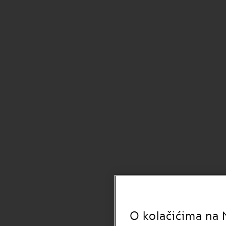
GRAN
LUNGO
VERTUO
MUG
VERTUO
BARISTA
CREATIONS
VERTUO
MASTER
ORIGIN
VERTUO
CARAFE
CHECK
OUT
GIFT
VERTUO
WRAPS
VERTUO
O kolačićima na 
REVIVING