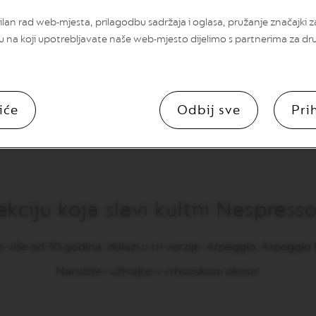
lan rad web-mjesta, prilagodbu sadržaja i oglasa, pružanje značajki 
u na koji upotrebljavate naše web-mjesto dijelimo s partnerima za dr
iće
Odbij sve
Pri
kciju koja slavi kultni Nespres
 više od 30 godina, dolazi u tri verzije: Arpeggio, Arpeggio
Naručite i uživajte u vrhunskom okusu!