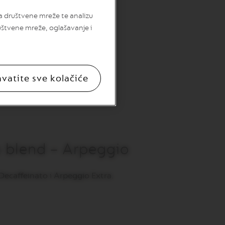
za društvene mreže te analizu
uštvene mreže, oglašavanje i
hvatite sve kolačiće
so blend – Arpeggio
 Decaffeinato i Arpeggio Extra.