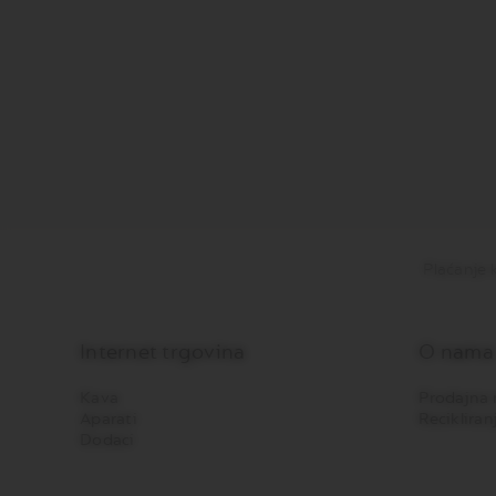
VERTUO
NEXT
DELUXE
VERTUO
PLUS
VERTUO
POP
PLUS
VERTUO
LATTISSIMA
Plaćanje 
Dodaci
Original
dodaci
LIMITIRANA
Internet trgovina
O nama
PONUDA
VIEW
Kava
Prodajna 
Aparati
Recikliran
KOLEKCIJA
Dodaci
LUME
KOLEKCIJA