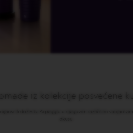
e komade iz kolekcije posvećene k
 nijansi ili doživite Arpeggio u njegovim različitim varijant
okusu.