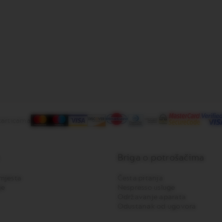
karticama
Briga o potrošačima
mjesta
Česta pitanja
je
Nespresso usluge
Održavanje aparata
Odustanak od ugovora