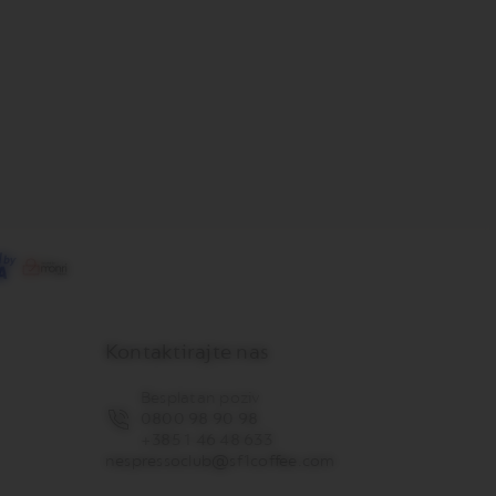
Kontaktirajte nas
Besplatan poziv
0800 98 90 98
+385 1 46 48 633
nespressoclub@sf1coffee.com