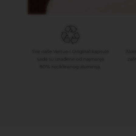
PJENILICA
ZA
MLIJEKO
BARISTA
DISPLAY
COLLECTIONS
SLATKIŠI
Sve naše Vertuo i Original kapsule
Alumi
ŠEĆER
sada su izrađene od najmanje
zaš
80% recikliranog aluminija.
ORIGIN
KOLEKCIJA
PIXIE
KOLEKCIJA
TOUCH
KOLEKCIJA
REVEAL
KOLEKCIJA
TRAVEL
KOLEKCIJA