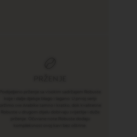
PRŽENJE
Podijeljeno prženje sa visokim sadržajem Robuste
koje i dalje djeluje blago i lagano. U prvoj seriji
pržimo sve Arabike tamno i kratko, dok kvalitetne
Robuste u drugom dijelu dobivaju svijetlije i duže
prženje. Očuvane note Robuste dodaju
kompleksnost ovoj kavi bez oštrine.