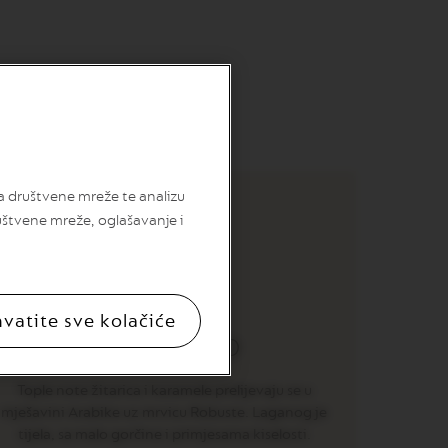
jnim gorkim okusom.
za društvene mreže te analizu
uštvene mreže, oglašavanje i
hvatite sve kolačiće
PODRIJETLO
Tople note žitarica i karamele prelijevaju se u
mješavini Arabike uz mrvicu Robuste. Laganog je
tijela, sa malo gorčine i primjesama kiselosti.