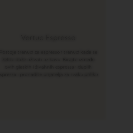
Vertuo Espresso
Postoje trenuci za espresso i trenuci kada se
želite duže uživati uz kavu. Birajte između
ovih glatkih i živahnih espressa i duplih
spressa i pronađite prijatelja za svaku priliku.