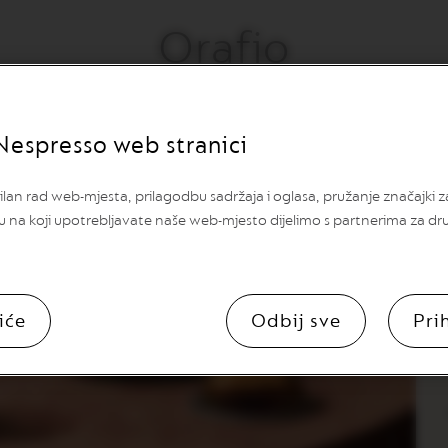
Orafio
 slada, smeđe karamele i začina, zaokružene ugodnim i dugotra
Nespresso web stranici
lan rad web-mjesta, prilagodbu sadržaja i oglasa, pružanje značajki 
u na koji upotrebljavate naše web-mjesto dijelimo s partnerima za dr
iće
Odbij sve
Pri