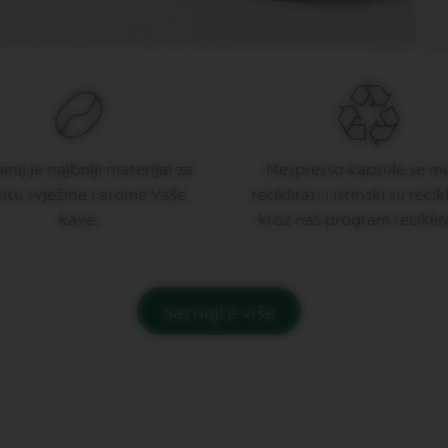
nij je najbolji materijal za
Nespresso kapsule se m
titu svježine i arome Vaše
reciklirati i istinski su reci
kave.
kroz naš program reciklir
Saznajte više