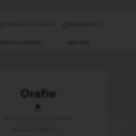
Preskoči
Prijavite se
Moja košarica
(
0
)
Prijavite se u svoj račun
na
sadržaj
Održivost i recikliranje
Naše usluge
Orafio
40ml
Note prženja & karamele
Intenziteta od
6