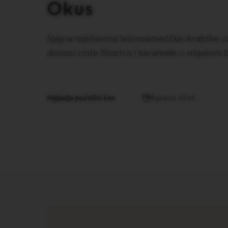
GRAN
Okus
LUNGO
VERTUO
MUG
Sjajna mješavina latinoameričke Arabike u
donosi note žitarica i karamele u smjelom 
VERTUO
BARISTA
CREATIONS
VERTUO
MASTER
Najbolje poslužiti kao
Espresso 40 ml
ORIGIN
VERTUO
CARAFE
CHECK
OUT
GIFT
VERTUO
WRAPS
VERTUO
REVIVING