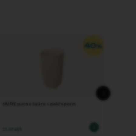
NUDE putna šalica s poklopcem
Mixolo
22,50 EUR
24,00 E