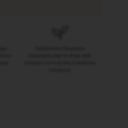
ogu
Recikliranim Nespresso
klirane
kapsulama daje se drugi oblik
anja.
kreirajući nove artikle ili pripremu
komposta.