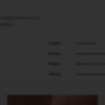
z dašak Robuste koja
balansu.
Kiselost
Gorčina
Prženje
Tekstura