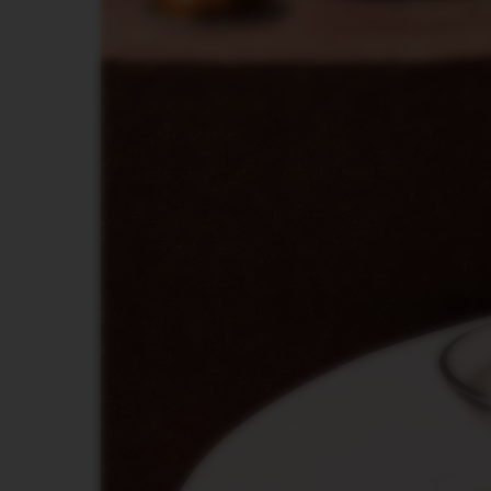
VERTUO
NEXT
DELUXE
VERTUO
PLUS
VERTUO
POP
PLUS
VERTUO
LATTISSIMA
Dodaci
Original
dodaci
LIMITIRANA
PONUDA
VIEW
KOLEKCIJA
LUME
KOLEKCIJA