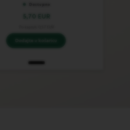
Dostupno
5,70 EUR
Po kapsuli:
0,57 EUR
Dodajte u košaricu