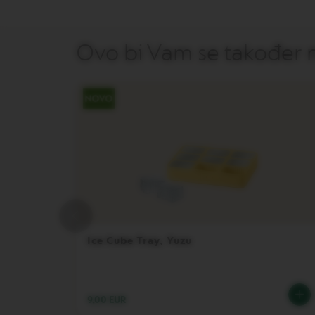
NUDE
KOLEKCIJA
Ovo bi Vam se također m
RECIKLIRANJE
ODRŽAVANJE
OSTALI
DODATKI
LES
COLLECTIONS
SIGNATURE
Vertuo
dodaci
LES
COLLECTIONS
SIGNATURE
Ice Cube Tray, Yuzu
LES
COLLECTIONS
MAISON
9,00 EUR
VERTUO