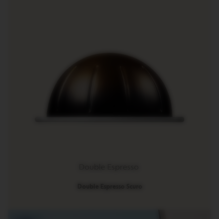
R
O
R
I
G
I
N
S
O
R
I
G
I
N
A
L
R
E
Double Espresso
V
I
Double Espresso Scuro
V
I
N
G