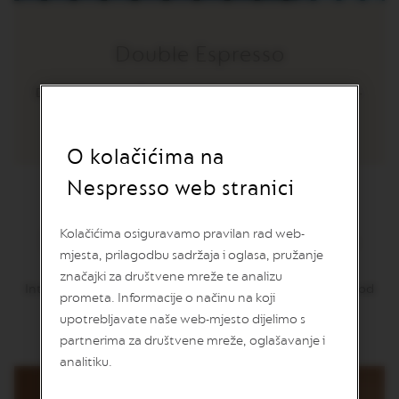
v
u
Double Espresso
V
E
R
Double espresso Ponekad želite dulje uživati uz kavu -
T
otkrijte naše double espresso kave!
U
(80 ml)
O
L
O kolačićima na
I
M
Nespresso web stranici
I
T
E
Double Espresso Scuro
Kolačićima osiguravamo pravilan rad web-
D
E
mjesta, prilagodbu sadržaja i oglasa, pružanje
D
značajki za društvene mreže te analizu
I
Intenzivniji dupli udarac koji svoju punu snagu dobiva od
prometa. Informacije o načinu na koji
T
Robuste i tamnih kakao i nota dima.
I
upotrebljavate naše web-mjesto dijelimo s
O
partnerima za društvene mreže, oglašavanje i
N
analitiku.
V
E