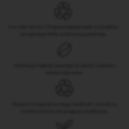
V
E
R
T
U
O
Sve naše Vertuo i Original kapsule sada su izrađene
D
od najmanje 80% recikliranog aluminija.
O
U
B
L
E
E
Aluminij je najbolji materijal za zaštitu svježine i
S
P
arome Vaše kave.
R
E
S
S
O
Nespresso kapsule se mogu reciklirati i istinski su
V
E
reciklirane kroz naš program recikliranja.
R
T
U