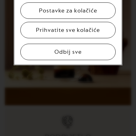
R
T
Postavke za kolačiće
U
O
S
P
Prihvatite sve kolačiće
E
C
I
A
Odbij sve
L
I
T
Y
C
O
F
F
E
E
V
E
R
T
U