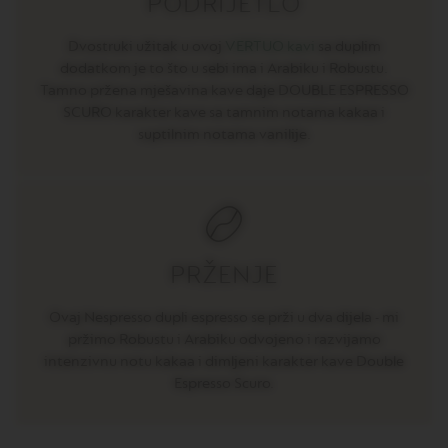
PODRIJETLO
O
R
I
Dvostruki užitak u ovoj
VERTUO kavi
sa duplim
S
dodatkom je to što u sebi ima i Arabiku i Robustu.
T
Tamno pržena mješavina kave daje DOUBLE ESPRESSO
R
E
SCURO karakter kave sa tamnim notama kakaa i
T
suptilnim notama vanilije.
T
O
V
E
R
T
U
PRŽENJE
O
E
S
Ovaj Nespresso dupli espresso se prži u dva dijela - mi
P
pržimo Robustu i Arabiku odvojeno i razvijamo
R
intenzivnu notu kakaa i dimljeni karakter kave Double
E
Espresso Scuro.
S
S
O