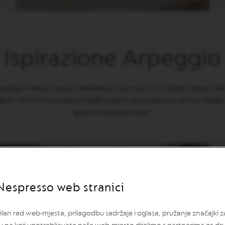
Ispirazione Arpeggio
aja Firence: ona je intelektualni centar u srcu Italije koji privlači
ći voćne note koje se tradicionalno pronalaze na sjeveru Italij
gusta i kremasta kava.
Nespresso web stranici
lan rad web-mjesta, prilagodbu sadržaja i oglasa, pružanje značajki 