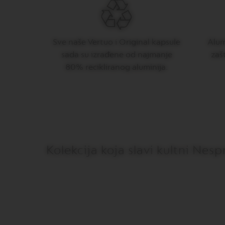
NUDE
KOLEKCIJA
RECIKLIRANJE
Sve naše Vertuo i Original kapsule
Alumi
ODRŽAVANJE
sada su izrađene od najmanje
zaš
80% recikliranog aluminija.
OSTALI
DODATKI
LES
COLLECTIONS
SIGNATURE
Vertuo
dodaci
Kolekcija koja slavi kultni Nes
LES
COLLECTIONS
SIGNATURE
LES
COLLECTIONS
MAISON
VERTUO