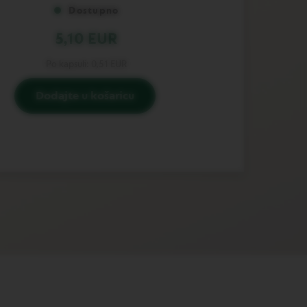
Dostupno
5,10 EUR
Po kapsuli:
0,51 EUR
Dodajte u košaricu