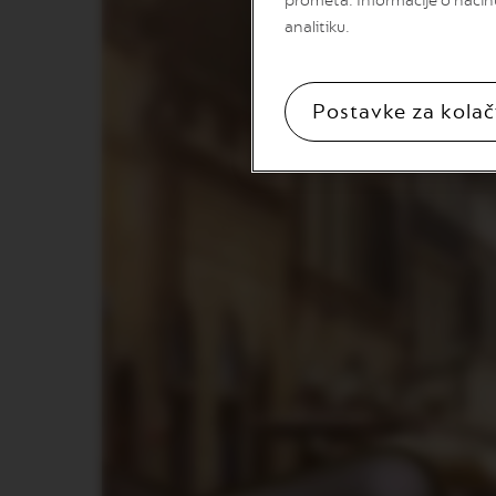
prometa. Informacije o način
VERTUO
analitiku.
NEXT
DELUXE
VERTUO
Postavke za kolač
PLUS
VERTUO
POP
PLUS
VERTUO
LATTISSIMA
Dodaci
Original
dodaci
LIMITIRANA
PONUDA
VIEW
KOLEKCIJA
LUME
KOLEKCIJA