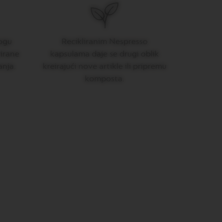
ogu
Recikliranim Nespresso
klirane
kapsulama daje se drugi oblik
anja.
kreirajući nove artikle ili pripremu
komposta.