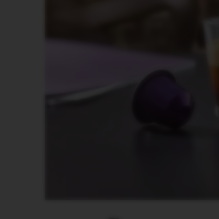
PJENILICA
ZA
MLIJEKO
BARISTA
DISPLAY
COLLECTIONS
SLATKIŠI
ŠEĆER
ORIGIN
KOLEKCIJA
PIXIE
KOLEKCIJA
TOUCH
KOLEKCIJA
REVEAL
KOLEKCIJA
TRAVEL
KOLEKCIJA