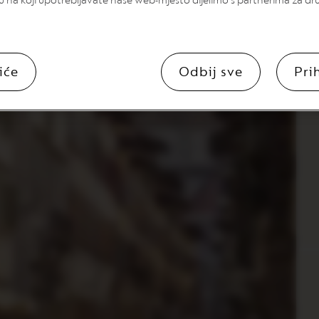
u na koji upotrebljavate naše web-mjesto dijelimo s partnerima za dr
iće
Odbij sve
Pri