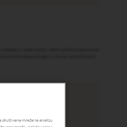
 utjecaje iz cijele zemlje. Način prženja Ispirazione
e sa notama kakaa sa juga, a vrhunac je baršunasta,
za društvene mreže te analizu