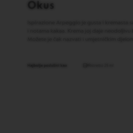
GRAN
Okus
LUNGO
VERTUO
MUG
Ispirazione Arpeggio je gusta i kremasta 
i notama kakaa. Krema joj daje neodoljivu 
VERTUO
BARISTA
Možete je čak nazvati i umjetničkim djelo
CREATIONS
VERTUO
MASTER
ORIGIN
Najbolje poslužiti kao
Ristretto 25 ml
VERTUO
CARAFE
CHECK
OUT
GIFT
VERTUO
WRAPS
VERTUO
REVIVING