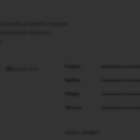
sa izrazito prženim notama
baršunastu teksturu.
m.
Kiselost
Espresso 40 ml
Gorčina
Prženje
Tekstura
Sastav i alergeni