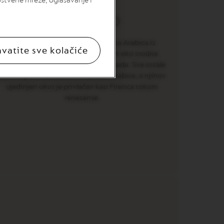
uštvene mreže, oglašavanje i
PODRIJETLO
Ispirazione Arpeggio je mješavina Arabica iz
hvatite sve kolačiće
Latinske Amerike skoncentirranih oko srodne
kostarikanske kave koja ima notu slada. Sve ostale
kave koje su korištene su također Arabice, a njihov
ujedinjen okus je privlačan kao Firenca tokom
renesanse.