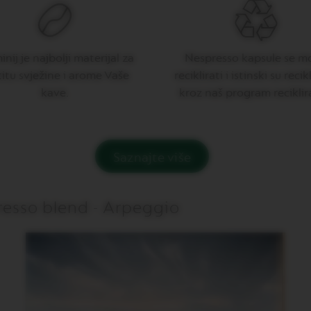
nij je najbolji materijal za
Nespresso kapsule se m
titu svježine i arome Vaše
reciklirati i istinski su reci
kave.
kroz naš program reciklir
Saznajte više
presso blend - Arpeggio