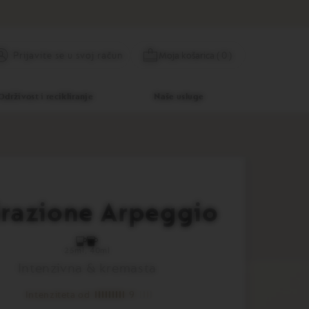
Preskoči
Prijavite se
Moja košarica
(
0
)
Prijavite se u svoj račun
na
sadržaj
Održivost i recikliranje
Naše usluge
irazione Arpeggio
25ml
40ml
Intenzivna & kremasta
Intenziteta od
9