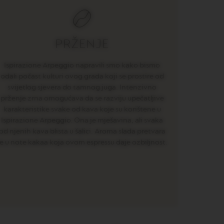
PRŽENJE
Ispirazione Arpeggio napravili smo kako bismo
odali počast kulturi ovog grada koji se prostire od
svijetlog sjevera do tamnog juga. Intenzivno
prženje zrna omogućava da se razviju upečatljive
karakteristike svake od kava koje su korištene u
Ispirazione Arpeggio. Ona je mješavina, ali svaka
od njenih kava blista u šalici. Aroma slada pretvara
e u note kakaa koja ovom espressu daje ozbiljnost.