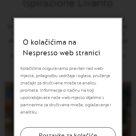
Ispirazione Livanto
v
u
Mornarice su iz ovog važnog trgovačkog grada plovile
V
E
širom svijeta u potrazi za bezbrojnim aromama i okusima.
R
Kave iz Latinske Amerike bile su među blagom koje su
T
U
O kolačićima na
donijeli s svojih putovanja. Ispirazione Livanto je srednje
O
pržena mješavina koja kombinira zaokružene okuse
L
Nespresso web stranici
brazilske, kolumbijske i gvajanske kave, s naglašenom
I
M
slatkom karamelom.
I
Kolačićima osiguravamo pravilan rad web-
T
mjesta, prilagodbu sadržaja i oglasa, pružanje
E
D
značajki za društvene mreže te analizu
E
prometa. Informacije o načinu na koji
D
I
upotrebljavate naše web-mjesto dijelimo s
T
partnerima za društvene mreže, oglašavanje i
I
analitiku.
O
N
V
E
Postavke za kolačiće