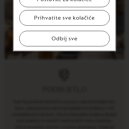
R
T
U
Prihvatite sve kolačiće
O
S
P
E
C
Odbij sve
I
A
L
I
T
Y
C
O
F
F
PODRIJETLO
E
E
Kao što je karakteristično za pravu sjevernotalijansku
V
kavu, Ispirazione Livanto je mješavina Arabica s vrlo
E
kompleksnim okusom. Osnovi brazilske Arabice dodali
R
smo Arabicu iz visokih nadmorskih visina Srednje i
T
U
Južne Amerike s žitnim i voćnim aromama. Odabrali