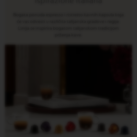
Ispirazione Italiana
R
O
R
Bogata ponuda espresso i ristretto kavnih kapsula koja
I
će vas odvesti u različita talijanska gradove i regije.
G
Linija se inspirira bogatom talijanskom tradicijom
I
N
prženja kave.
S
O
R
I
G
I
N
A
L
R
E
V
I
V
I
N
G