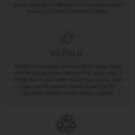
O
smo ih zbog njihovih delikatnih aroma i zaokruženog
R
okusa, poznatih za kave sa sjevera Italije.
I
S
T
R
E
T
T
O
PRŽENJE
V
E
Prženje kave na sjeveru Italije je svijetlo i blago. Stoga
R
smo kave za Ispirazione Venezia pržili srednje dugo i
T
srednje tamno, kako bi bile svjetlije nego na jugu, ali još
U
O
uvijek zadržale boju prave tamne kave te pružile
E
zaokružen osjećaj u ustima s daškom svježine.
S
P
R
E
S
S
O