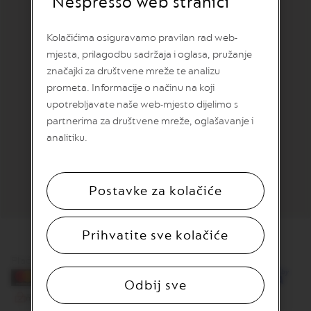
Nespresso web stranici
O
N
E
Kolačićima osiguravamo pravilan rad web-
I
mjesta, prilagodbu sadržaja i oglasa, pružanje
T
A
značajki za društvene mreže te analizu
L
prometa. Informacije o načinu na koji
I
upotrebljavate naše web-mjesto dijelimo s
A
N
partnerima za društvene mreže, oglašavanje i
A
analitiku.
B
A
R
Postavke za kolačiće
I
S
T
A
Prihvatite sve kolačiće
C
R
E
Plaćanje karticama
A
Odbij sve
T
I
O