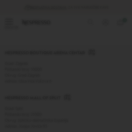
Ponude
BESPLATNA DOSTAVA
ZA SVE NARUDŽBE KAVE
%
Preskoči
0
Kava
na
izbornik
sadržaj
O
r
i
g
NESPRESSO BOUTIQUE ARENA CENTAR
i
n
Grad: Zagreb
a
Poštanski broj: 10000
l
Okrug: Grad Zagreb
k
Adresa: Ulica Vice Vukova 6
a
p
s
NESPRESSO MALL OF SPLIT
u
l
Grad: Split
e
z
Poštanski broj: 21000
a
Okrug: Splitsko-dalmatinska županija
k
Adresa: Josipa Jovića 93
a