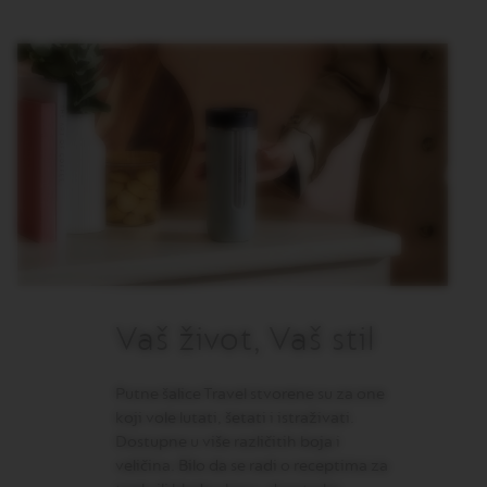
R
O
R
I
G
I
N
S
O
R
I
G
I
N
A
L
Vaš život, Vaš stil
R
E
V
Putne šalice Travel stvorene su za one
I
koji vole lutati, šetati i istraživati.
V
Dostupne u
više različitih boja i
I
N
veličina.
Bilo da se radi o receptima za
G