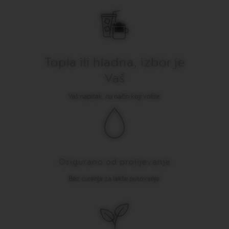
O
N
E
I
T
A
L
Topla ili hladna, izbor je
I
Vaš
A
N
A
Vaš napitak, na način koji volite.
B
A
R
I
S
T
Osigurano od prolijevanja
A
C
Bez curenja za lakše putovanje.
R
E
A
T
I
O