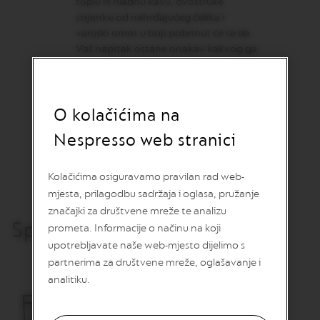
toplu ili hladnu kavu, dvostruke
O
stijenke od nehrđajućeg čelika i
R
I
vanjski omot u boji pobrinut će se da
G
Vaš napitak ostane onakav kakvog ga
I
volite. A zahvaljujući gumbu za
N
otvaranje, neće Vam curiti.
S
Jednostavno pritisnite vrh i Vaša će
V
O kolačićima na
kava biti spremna teći.
e
r
Nespresso web stranici
t
u
o
Kolačićima osiguravamo pravilan rad web-
k
mjesta, prilagodbu sadržaja i oglasa, pružanje
a
p
značajki za društvene mreže te analizu
Specifikacija
s
prometa. Informacije o načinu na koji
u
upotrebljavate naše web-mjesto dijelimo s
l
e
partnerima za društvene mreže, oglašavanje i
z
analitiku.
a
k
a