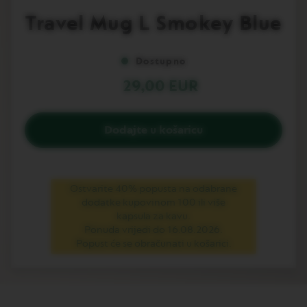
v
to
Travel Mug L Smokey Blue
u
the
beginning
L
of
I
Dostupno
the
M
images
I
29,00 EUR
gallery
T
E
D
E
Dodajte u košaricu
D
I
T
I
O
Ostvarite 40% popusta na odabrane
N
dodatke kupovinom 100 ili više
kapsula za kavu.
I
Ponuda vrijedi do 16.08.2026.
S
Popust će se obračunati u košarici.
P
I
R
A
Z
I