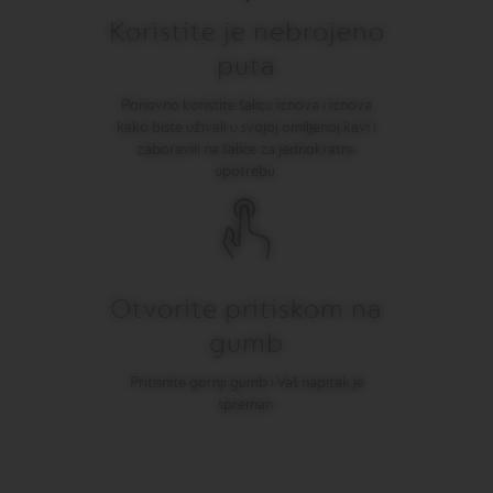
N
Koristite je nebrojeno
S
puta
W
O
Ponovno koristite šalicu iznova i iznova
R
L
kako biste uživali u svojoj omiljenoj kavi i
D
zaboravili na šalice za jednokratnu
E
upotrebu.
X
P
L
O
R
A
T
Otvorite pritiskom na
I
O
gumb
N
S
Pritisnite gornji gumb i Vaš napitak je
spreman.
M
A
S
T
E