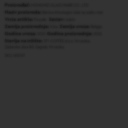
O
Proizvođač:
HONGWEI GLASS WARE CO., LTD
R
Naziv proizvoda:
I
Barista Mixologist čaša na stalku mat
S
Vrsta artikla:
Sastav:
Posuđe
staklo
T
Zemlja proizvodnje:
Zemlja uvoza:
R
Kina
Belgija
E
Godina uvoza:
Godina proizvodnje:
2025.
2025.
T
Stavlja na tržište:
T
SF1 COFFEE d.o.o. Hrvatska,
O
Zadarska ulica 80, Zagreb, Hrvatska
SKU 145747
V
E
R
T
U
O
E
S
P
R
E
S
S
O