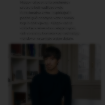
Njegov cilj je stvoriti predmete i
R
O
prostore koji nadilaze svoju
R
funkcionalnu svrhu, inspirirajući i
I
podtičujući značajne veze s onima
G
I
koji ih doživljavaju. Njegov rad se
N
ističe bezvremenskom elegancijom,
S
teži stvaranju komada koji nadmašuju
trendove i ostavljaju trajan dojam.
O
R
I
G
I
N
A
L
R
E
V
I
V
I
N
G