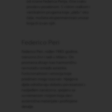
od strane Federica Perija, čine svaku
N
proslavu posebnom. S vitkim stalkom i
S
vertikalnim prugama koje „plešu“ oko
W
čaše, možete eksperimentirati unutar
O
linija ili izvan njih.
R
L
D
E
Federico Peri
X
P
L
Federico Peri, rođen 1983. godine,
O
trenutno živi i radi u Milanu. On
R
promatra dizajn kao harmoničnu
A
T
ravnotežu između estetike,
I
funkcionalnosti i emocija koje
O
predmeti mogu izazvati. Njegova
N
S
djela odražavaju duboku povezanost s
nasljeđem zanatstva, spojenu sa
M
suvremenom vizijom koja slavi
A
autentične materijale i profinjene
S
T
detalje.
E