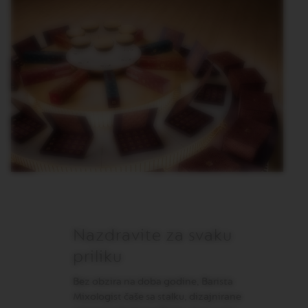
O
N
E
I
T
A
L
I
A
N
A
B
A
R
I
S
T
A
Nazdravite za svaku
C
R
priliku
E
A
T
Bez obzira na doba godine, Barista
I
Mixologist čaše sa stalku, dizajnirane
O