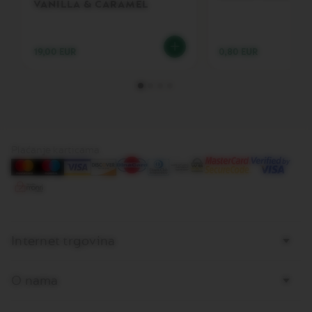
O
VANILLA & CARAMEL
G
R
A
N
19,00 EUR
0,80 EUR
L
U
N
G
O
V
E
Plaćanje karticama
R
T
U
O
M
U
G
Internet trgovina
V
E
O nama
R
T
U