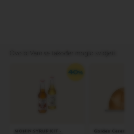
V
E
R
T
U
O
D
O
U
B
Ovo bi Vam se također moglo svidjeti:
L
E
E
S
P
R
E
S
S
O
V
E
R
T
U
MONIN SYRUP KIT -
Golden Caramel