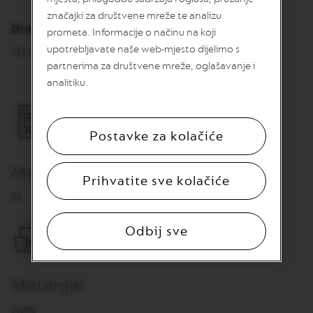
v
značajki za društvene mreže te analizu
u
Dimenzije
prometa. Informacije o načinu na koji
V
upotrebljavate naše web-mjesto dijelimo s
13.5 cm, Ø 11 cm
E
partnerima za društvene mreže, oglašavanje i
R
T
analitiku.
U
O
L
I
Postavke za kolačiće
M
I
T
Može se prati u perilici za suđe:
E
Prihvatite sve kolačiće
D
Da
E
D
I
Odbij sve
T
I
O
N
Materijal
V
E
Staklo