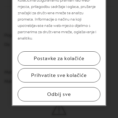
Kolačićima osiguravamo pravilan rad web-
v
mjesta, prilagodbu sadržaja i oglasa, pružanje
u
značajki za društvene mreže te analizu
V
prometa. Informacije o načinu na koji
E
upotrebljavate naše web-mjesto dijelimo s
R
T
partnerima za društvene mreže, oglašavanje i
Pogodno za pranje u perilici posuđa
U
analitiku.
O
L
Da
I
M
I
Postavke za kolačiće
T
E
D
MateriJal
Prihvatite sve kolačiće
E
D
Materijal: šalice: kaljeno staklo
I
T
I
Odbij sve
O
N
V
E