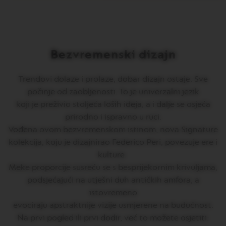
O
N
E
I
T
A
Bezvremenski dizajn
L
I
A
Trendovi dolaze i prolaze, dobar dizajn ostaje. Sve
N
počinje od zaobljenosti. To je univerzalni jezik
A
koji je preživio stoljeća loših ideja, a i dalje se osjeća
B
prirodno i ispravno u ruci.
A
Vođena ovom bezvremenskom istinom, nova Signature
R
I
kolekcija, koju je dizajnirao Federico Peri, povezuje ere i
S
kulture.
T
A
Meke proporcije susreću se s besprijekornim krivuljama,
C
podsjećajući na utješni duh antičkih amfora, a
R
E
istovremeno
A
evociraju apstraktnije vizije usmjerene na budućnost.
T
I
Na prvi pogled ili prvi dodir, već to možete osjetiti:
O