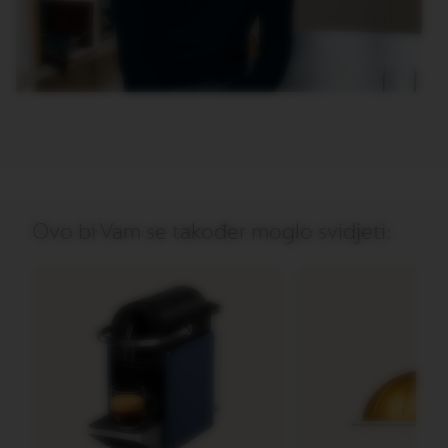
V
E
R
T
U
O
D
O
U
B
L
E
E
Ovo bi Vam se također moglo svidjeti:
S
P
R
E
S
S
O
V
E
R
T
U