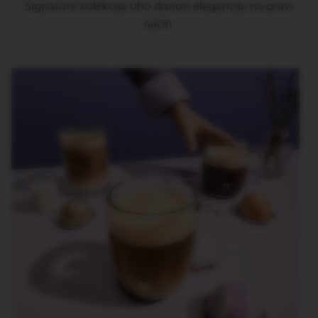
Signature kolekcija tiho donosi eleganciju na pravi
N
S
način.
W
O
R
L
D
E
X
P
L
O
R
A
T
I
O
N
S
M
A
S
T
E