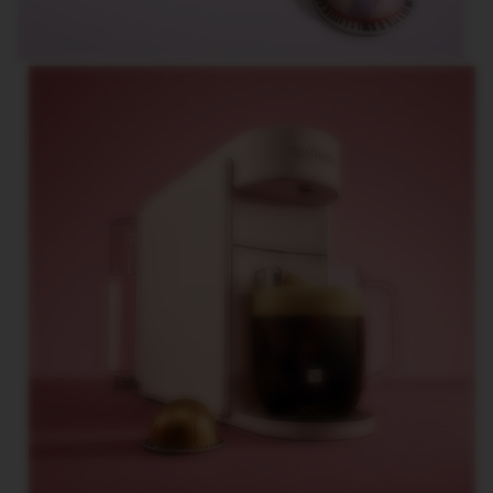
R
O
R
I
G
I
N
S
O
R
I
G
I
N
A
L
R
E
V
I
V
I
N
G