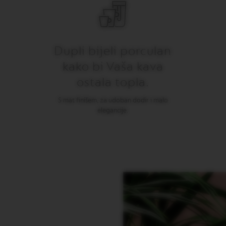
Dupli bijeli porculan
kako bi Vaša kava
ostala topla.
S mat finišem, za udoban dodir i malo
elegancije.