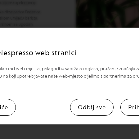
alijanskoj eleganciji.
ska dizajnerica Federica
nskom umijeću barista.
ovršinom za ugodan
 s kompaktnim
s prozirnim oker
Nespresso web stranici
elog mat porcelana.
lan rad web-mjesta, prilagodbu sadržaja i oglasa, pružanje značajki 
u na koji upotrebljavate naše web-mjesto dijelimo s partnerima za dr
iće
Odbij sve
Pri