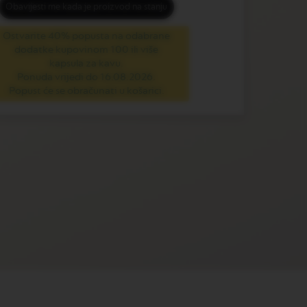
Obavijesti me kada je proizvod na stanju
Ostvarite 40% popusta na odabrane
dodatke kupovinom 100 ili više
kapsula za kavu.
Ponuda vrijedi do 16.08.2026.
Popust će se obračunati u košarici.