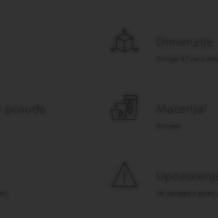
Dimenzije
Promjer 8,7 cm x visin
ci posuđa
Materijal
Porcelan
Upozorenj
om.
Ne stavljajte u pećnic