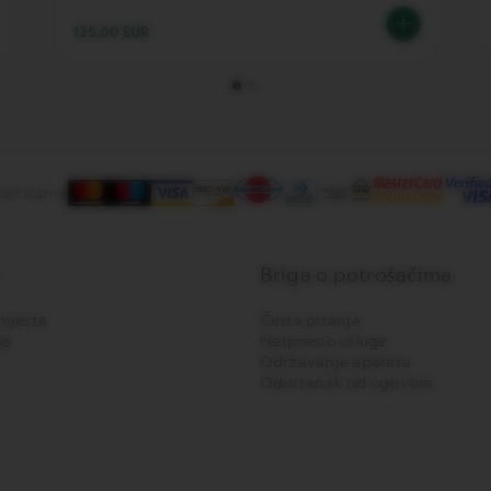
125,00 EUR
karticama
Briga o potrošačima
mjesta
Česta pitanja
je
Nespresso usluge
Održavanje aparata
Odustanak od ugovora