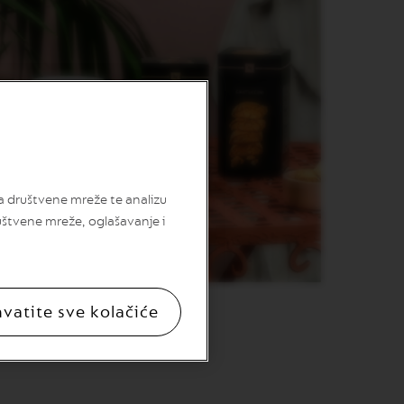
za društvene mreže te analizu
uštvene mreže, oglašavanje i
hvatite sve kolačiće