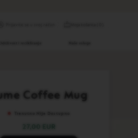
Preskoči
Prijavite se
Moja košarica
(
0
)
Prijavite se u svoj račun
na
sadržaj
Održivost i recikliranje
Naše usluge
ume Coffee Mug
Trenutno Nije Dostupno
27,00 EUR