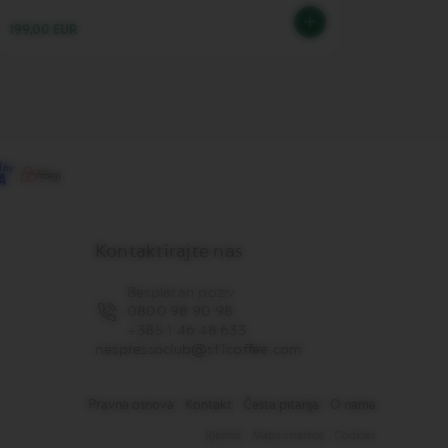
199,00 EUR
0,73 EU
Kontaktirajte nas
Besplatan poziv
0800 98 90 98
+385 1 46 48 633
nespressoclub@sf1coffee.com
Pravna osnova
Kontakt
Česta pitanja
O nama
Rječnik
Mapa stranice
Cookies