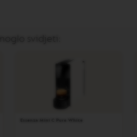
oglo svidjeti:
Essenza Mini C Pure White