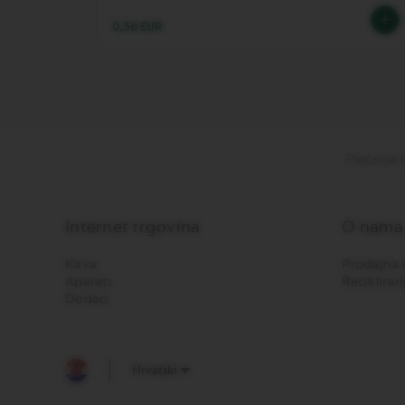
PJENILICA
0,56 EUR
ZA
MLIJEKO
BARISTA
DISPLAY
COLLECTIONS
SLATKIŠI
Plaćanje 
ŠEĆER
ORIGIN
KOLEKCIJA
Internet trgovina
O nama
PIXIE
KOLEKCIJA
Kava
Prodajna 
Aparati
Recikliran
TOUCH
Dodaci
KOLEKCIJA
REVEAL
KOLEKCIJA
Hrvatski
TRAVEL
KOLEKCIJA