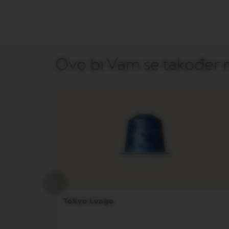
VERTUO
NEXT
DELUXE
VERTUO
PLUS
Ovo bi Vam se također m
VERTUO
POP
PLUS
VERTUO
LATTISSIMA
Dodaci
Original
dodaci
LIMITIRANA
PONUDA
VIEW
KOLEKCIJA
Tokyo Lungo
LUME
KOLEKCIJA