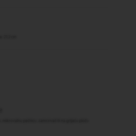
a: 21,2 cm
e
u, mikrovalnu pećnicu, zamrzivač ili na grijaću ploču.