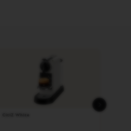
CitiZ White
Ethiop