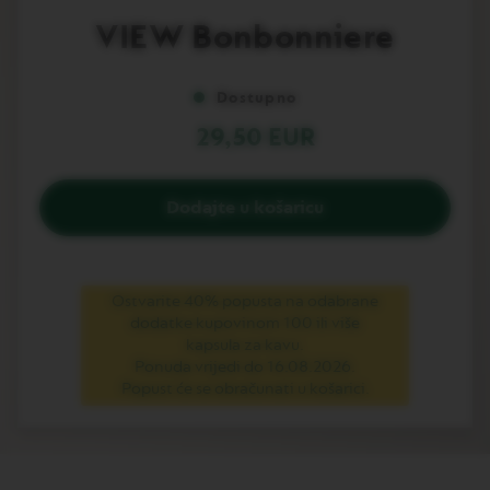
v
to
VIEW Bonbonniere
u
the
beginning
L
of
I
Dostupno
the
M
images
I
29,50 EUR
gallery
T
E
D
E
Dodajte u košaricu
D
I
T
I
O
Ostvarite 40% popusta na odabrane
N
dodatke kupovinom 100 ili više
kapsula za kavu.
I
Ponuda vrijedi do 16.08.2026.
S
Popust će se obračunati u košarici.
P
I
R
A
Z
I