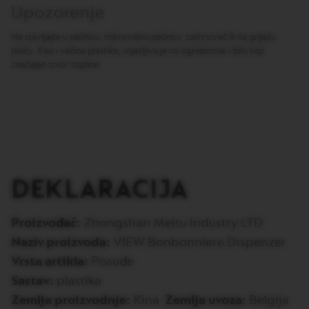
R
Upozorenje
T
U
Ne stavljajte u pećnicu, mikrovalnu pećnicu, zamrzivač ili na grijaću
O
ploču. Kao i većina plastike, osjetljiva je na ogrebotine i bilo koji
S
značajan izvor topline.
P
E
C
I
A
L
I
T
Y
C
DEKLARACIJA
O
F
F
E
Proizvođač:
Zhongshan Meitu Industry LTD
E
Naziv proizvoda:
VIEW Bonbonniere Dispenzer
V
Vrsta artikla:
Posuđe
E
R
Sastav:
plastika
T
Zemlja proizvodnje:
Kina
Zemlja uvoza:
Belgija
U