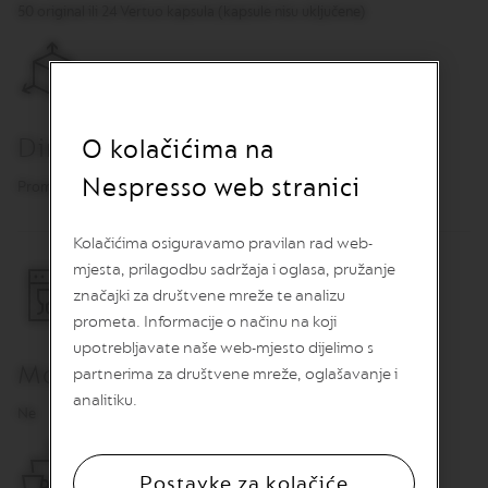
O
50 original ili 24 Vertuo kapsula (kapsule nisu uključene)
R
I
G
I
N
S
Dimenzije
O kolačićima na
V
Nespresso web stranici
e
Promjer 18.1 cm x visina: 14.5 cm
r
t
u
Kolačićima osiguravamo pravilan rad web-
o
mjesta, prilagodbu sadržaja i oglasa, pružanje
k
značajki za društvene mreže te analizu
a
p
prometa. Informacije o načinu na koji
s
upotrebljavate naše web-mjesto dijelimo s
u
Može se prati u perilici posuđa
partnerima za društvene mreže, oglašavanje i
l
e
analitiku.
Ne
z
a
k
a
Postavke za kolačiće