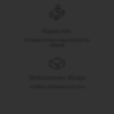
O
N
E
I
T
A
L
Kapacitet
I
A
50 original ili 24 Vertuo kapsula (kapsule nisu
N
uključene)
A
B
A
R
I
S
Jednostavan dizajn
T
A
C
Osvijetlite vaše kapsule sa svih strana.
R
E
A
T
I
O