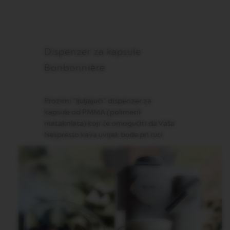
N
S
W
O
Dispenzer za kapsule
R
L
Bonbonnière
D
E
X
P
Prozirni "ljuljajući" dispenzer za
L
O
kapsule od PMMA (polimetil-
R
metakrilata) koji će omogućiti da Vaša
A
Nespresso kava uvijek bude pri ruci.
T
I
O
N
S
M
A
S
T
E