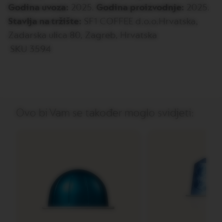
O
Godina uvoza:
2025.
Godina proizvodnje:
2025.
R
Stavlja na tržište:
SF1 COFFEE d.o.o.Hrvatska,
I
S
Zadarska ulica 80, Zagreb, Hrvatska
T
R
SKU 3594
E
T
T
O
V
E
Ovo bi Vam se također moglo svidjeti:
R
T
U
O
E
S
P
R
E
S
S
O