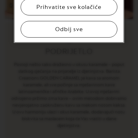
R
Prihvatite sve kolačiće
T
U
O
S
Odbij sve
P
E
C
I
PODRIJETLO
A
L
I
Postoji nešto tako dražesno u okusu karamele – poput
T
Y
slatkog sjećanja na prijatelje iz djetinjstva. Barista
C
Creations GOLDEN CARAMEL je kava sa aromom
O
karamele, ali sve počinje sa mješavinom kave
F
latinoameričke i afričke Arabike. U ovoj mješavini
F
E
odvojeno pržimo zrna kave – ovim metodom dobivamo
E
nevjerojatno zaokruženu kavu sa mekom notom keksa.
U ovu harmoniju ulazi i okus karamele, dodavajući notu
V
biskvita sa maslacem koja će Vas vratiti u dane
E
R
djetinjstva.
T
U