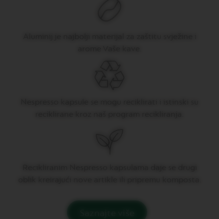
V
E
R
T
Aluminij je najbolji materijal za zaštitu svježine i
U
O
arome Vaše kave.
D
O
U
B
L
E
Nespresso kapsule se mogu reciklirati i istinski su
E
S
reciklirane kroz naš program recikliranja.
P
R
E
S
S
O
Recikliranim Nespresso kapsulama daje se drugi
oblik kreirajući nove artikle ili pripremu komposta.
V
E
R
T
Saznajte više
U