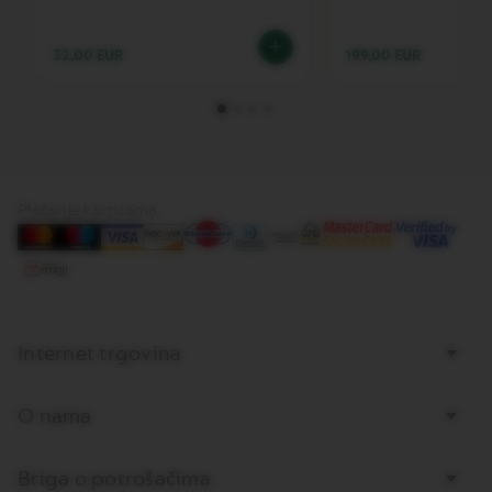
O
B
A
32,00 EUR
199,00 EUR
R
I
S
T
A
C
R
E
A
Plaćanje karticama
T
I
O
N
S
V
Internet trgovina
E
R
T
O nama
U
O
M
A
Briga o potrošačima