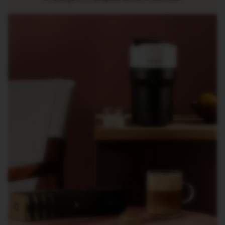
R
O
R
I
G
I
N
S
O
R
I
G
I
N
A
L
R
E
V
I
V
I
N
G