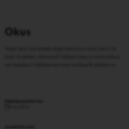
O
N
E
I
T
Okus
A
L
I
A
Topli okus karamele daje luksuznu notu kavi na
N
A
bazi Arabike, donoseći Vašem nepcu note keksa
B
od maslaca i delikatne note orašastih plodova.
A
R
I
S
T
A
C
Najbolje poslužiti kao
R
Mug 230 ml
E
A
T
I
Aromatične note
O