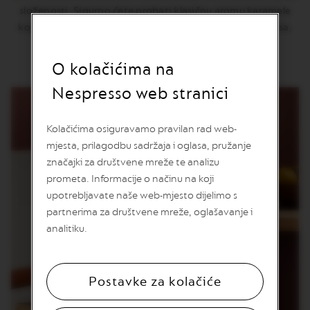
v
složenosti. Sigurno ćete probati klasičnu aromu karamele
u
koja pleše kroz šalicu, ali osjetite li delikatne note kokosa,
badema i keksa u ovoj ukusnoj kavi sa aromom?
V
E
O kolačićima na
R
T
Nespresso web stranici
U
O
L
I
Kolačićima osiguravamo pravilan rad web-
M
mjesta, prilagodbu sadržaja i oglasa, pružanje
I
značajki za društvene mreže te analizu
T
E
prometa. Informacije o načinu na koji
D
upotrebljavate naše web-mjesto dijelimo s
E
D
partnerima za društvene mreže, oglašavanje i
I
analitiku.
T
I
O
N
Postavke za kolačiće
V
E