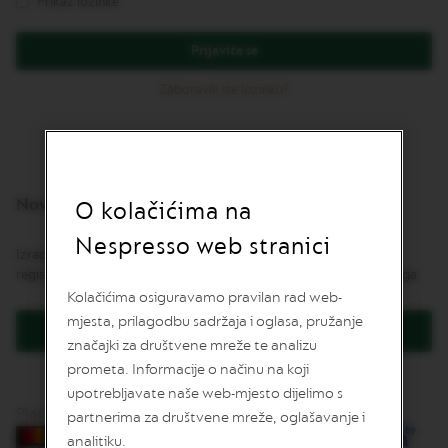
Prikaz lozinke
v
u
Prijavite se
L
I
Zaboravili ste lozinku?
M
I
T
E
D
E
Novi korisnici
D
O kolačićima na
I
T
Nespresso web stranici
Izrada korisničkog računa ima mnoge prednosti: brža naplata,
I
O
registracija više od jedne adrese, praćenje narudžbe i još mnogo toga.
N
Kolačićima osiguravamo pravilan rad web-
mjesta, prilagodbu sadržaja i oglasa, pružanje
I
Kreirajte korisnički račun
S
značajki za društvene mreže te analizu
P
prometa. Informacije o načinu na koji
I
upotrebljavate naše web-mjesto dijelimo s
R
A
Plaćanje karticama
partnerima za društvene mreže, oglašavanje i
Z
analitiku.
I