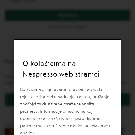
Prikaz lozinke
v
u
Prijavite se
L
I
Zaboravili ste lozinku?
M
I
T
E
D
E
Novi korisnici
D
O kolačićima na
I
T
Nespresso web stranici
Izrada korisničkog računa ima mnoge prednosti: brža naplata,
I
O
registracija više od jedne adrese, praćenje narudžbe i još mnogo toga.
N
Kolačićima osiguravamo pravilan rad web-
mjesta, prilagodbu sadržaja i oglasa, pružanje
I
Kreirajte korisnički račun
S
značajki za društvene mreže te analizu
P
prometa. Informacije o načinu na koji
I
upotrebljavate naše web-mjesto dijelimo s
R
A
Plaćanje karticama
partnerima za društvene mreže, oglašavanje i
Z
analitiku.
I