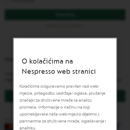
Prikaz lozinke
v
u
Prijavite se
L
I
Zaboravili ste lozinku?
M
I
T
E
D
E
Novi korisnici
D
O kolačićima na
I
T
Nespresso web stranici
Izrada korisničkog računa ima mnoge prednosti: brža naplata,
I
O
registracija više od jedne adrese, praćenje narudžbe i još mnogo toga.
N
Kolačićima osiguravamo pravilan rad web-
mjesta, prilagodbu sadržaja i oglasa, pružanje
I
Kreirajte korisnički račun
S
značajki za društvene mreže te analizu
P
prometa. Informacije o načinu na koji
I
upotrebljavate naše web-mjesto dijelimo s
R
A
Plaćanje karticama
partnerima za društvene mreže, oglašavanje i
Z
analitiku.
I