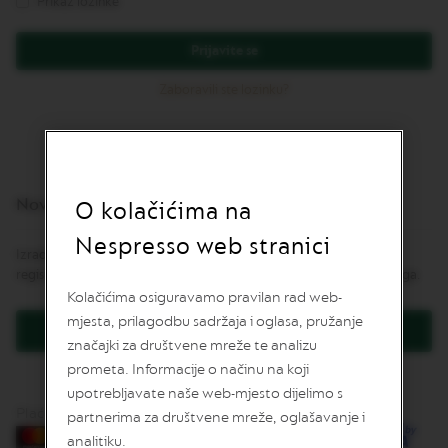
Prikaz lozinke
v
u
Prijavite se
L
I
Zaboravili ste lozinku?
M
I
T
E
D
E
Novi korisnici
D
O kolačićima na
I
T
Nespresso web stranici
Izrada korisničkog računa ima mnoge prednosti: brža naplata,
I
O
registracija više od jedne adrese, praćenje narudžbe i još mnogo toga.
N
Kolačićima osiguravamo pravilan rad web-
mjesta, prilagodbu sadržaja i oglasa, pružanje
I
Kreirajte korisnički račun
S
značajki za društvene mreže te analizu
P
prometa. Informacije o načinu na koji
I
upotrebljavate naše web-mjesto dijelimo s
R
A
Plaćanje karticama
partnerima za društvene mreže, oglašavanje i
Z
analitiku.
I