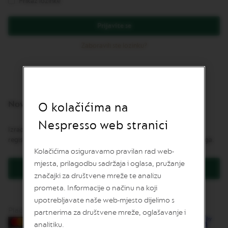
Prikaz lozinke
v
u
Prijavite se
L
I
Zaboravili ste lozinku?
M
I
T
E
D
E
Novi korisnici
D
O kolačićima na
I
T
Nespresso web stranici
Izrada korisničkog računa ima mnoge prednosti: brža naplata,
I
O
registracija više od jedne adrese, praćenje narudžbe i još mnogo toga.
N
Kolačićima osiguravamo pravilan rad web-
mjesta, prilagodbu sadržaja i oglasa, pružanje
I
Kreirajte korisnički račun
S
značajki za društvene mreže te analizu
P
prometa. Informacije o načinu na koji
I
upotrebljavate naše web-mjesto dijelimo s
R
A
Plaćanje karticama
partnerima za društvene mreže, oglašavanje i
Z
analitiku.
I