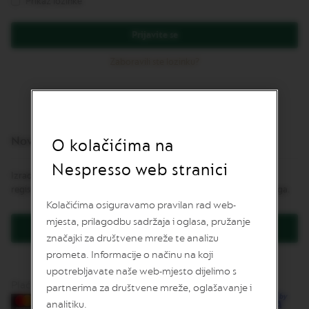
Prikaz lozinke
v
u
Prijavite se
L
I
Zaboravili ste lozinku?
M
I
T
E
D
E
Novi korisnici
D
O kolačićima na
I
T
Nespresso web stranici
Izrada korisničkog računa ima mnoge prednosti: brža naplata,
I
O
registracija više od jedne adrese, praćenje narudžbe i još mnogo toga.
N
Kolačićima osiguravamo pravilan rad web-
mjesta, prilagodbu sadržaja i oglasa, pružanje
I
Kreirajte korisnički račun
S
značajki za društvene mreže te analizu
P
prometa. Informacije o načinu na koji
I
upotrebljavate naše web-mjesto dijelimo s
R
A
Plaćanje karticama
partnerima za društvene mreže, oglašavanje i
Z
analitiku.
I