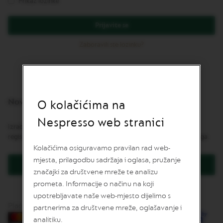
Prikaz lozinke
v
u
Prijavite se
L
I
Zaboravili ste lozinku?
M
I
T
E
D
E
Novi korisnici
D
O kolačićima na
I
T
Nespresso web stranici
Izrada korisničkog računa ima mnoge prednosti: brža naplata,
I
O
registracija više od jedne adrese, praćenje narudžbe i još mnogo toga.
N
Kolačićima osiguravamo pravilan rad web-
mjesta, prilagodbu sadržaja i oglasa, pružanje
I
Kreirajte korisnički račun
S
značajki za društvene mreže te analizu
P
prometa. Informacije o načinu na koji
I
upotrebljavate naše web-mjesto dijelimo s
R
A
Plaćanje karticama
partnerima za društvene mreže, oglašavanje i
Z
analitiku.
I