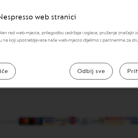
Nespresso web stranici
lan rad web-mjesta, prilagodbu sadržaja i oglasa, pružanje značajki 
u na koji upotrebljavate naše web-mjesto dijelimo s partnerima za dr
iće
Odbij sve
Pri
karticama