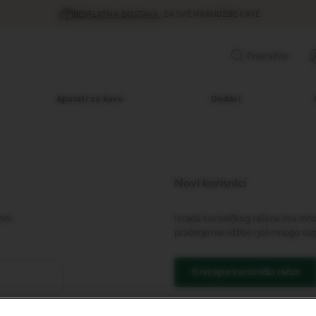
BESPLATNA DOSTAVA
ZA SVE NARUDŽBE KAVE
Pretražite
Aparati za kavu
Dodaci
Novi korisnici
som.
Izrada korisničkog računa ima mnog
praćenje narudžbe i još mnogo to
Kreirajte korisnički račun