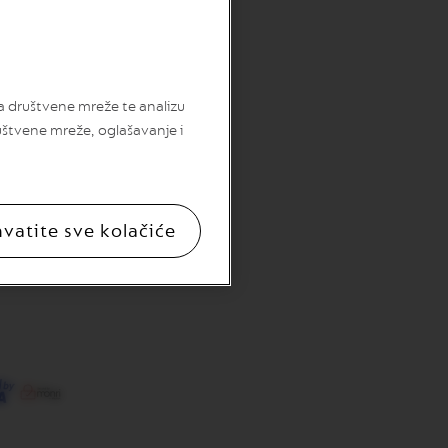
za društvene mreže te analizu
uštvene mreže, oglašavanje i
hvatite sve kolačiće