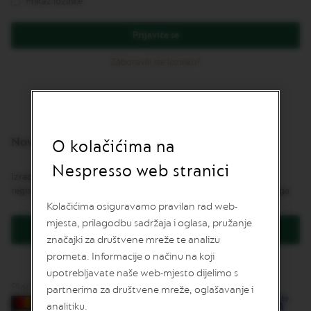
Prikaz lozinke
v
u
Prijavite se
L
I
Zaboravili ste lozinku?
M
I
T
E
D
E
Novi korisnici
D
O kolačićima na
I
T
Nespresso web stranici
Izrada korisničkog računa ima mnoge prednosti: brža naplata,
I
O
registracija više od jedne adrese, praćenje narudžbe i još mnogo toga.
N
Kolačićima osiguravamo pravilan rad web-
mjesta, prilagodbu sadržaja i oglasa, pružanje
I
Kreirajte korisnički račun
S
značajki za društvene mreže te analizu
P
prometa. Informacije o načinu na koji
I
upotrebljavate naše web-mjesto dijelimo s
R
A
Plaćanje karticama
partnerima za društvene mreže, oglašavanje i
Z
analitiku.
I