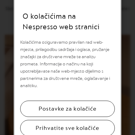
v
u
Slatka i nježna - Kremaste teksture - Sa notama karamele i
O kolačićima na
biskvita
V
E
Nespresso web stranici
R
T
U
Kolačićima osiguravamo pravilan rad web-
O
mjesta, prilagodbu sadržaja i oglasa, pružanje
L
I
značajki za društvene mreže te analizu
M
prometa. Informacije o načinu na koji
I
T
upotrebljavate naše web-mjesto dijelimo s
E
partnerima za društvene mreže, oglašavanje i
D
analitiku.
E
D
I
T
I
Postavke za kolačiće
O
N
Prihvatite sve kolačiće
V
E