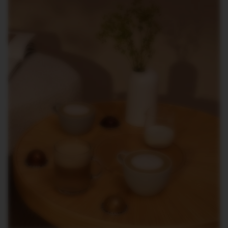
R
O
R
I
G
I
N
S
O
R
I
G
I
N
A
L
R
E
V
I
V
I
N
G