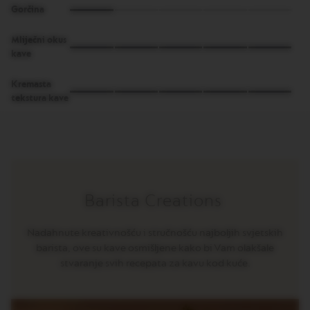
N
Gorčina
S
Mliječni okus
W
kave
O
R
L
Kremasta
D
tekstura kave
E
X
P
L
O
R
A
T
Barista Creations
I
O
N
Nadahnute kreativnošću i stručnošću najboljih svjetskih
S
barista, ove su kave osmišljene kako bi Vam olakšale
M
stvaranje svih recepata za kavu kod kuće.
A
S
T
E