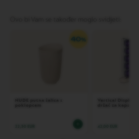
O
G
R
A
Ovo bi Vam se također moglo svidjeti:
N
L
U
N
G
O
V
E
R
T
U
O
M
U
NUDE putna šalica s
Vertical Display 
G
poklopcem
držač za kapsule
V
E
R
22,50 EUR
42,00 EUR
T
U