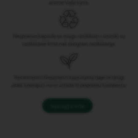
V
arome Vaše kave.
E
R
T
U
O
D
Nespresso kapsule se mogu reciklirati i istinski su
O
reciklirane kroz naš program recikliranja.
U
B
L
E
E
S
P
Recikliranim Nespresso kapsulama daje se drugi
R
oblik kreirajući nove artikle ili pripremu komposta.
E
S
S
O
Saznajte više
V
E
R
T
U