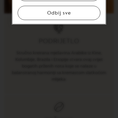
R
T
U
Odbij sve
O
S
P
E
C
I
PODRIJETLO
A
L
I
Stručno kreirana mješavina Arabike iz Kine,
T
Kolumbije, Brazila i Etiopije stvara ovaj svijet
Y
C
bogatih prženih nota koje se nalaze u
O
balansiranoj harmoniji sa kremastom slatkoćom
F
F
mlijeka.
E
E
V
E
R
T
U