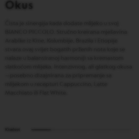
Okus
O
N
E
I
Čista je sinergija kada dodate mlijeko u svoj
T
A
BIANCO PICCOLO. Stručno kreirana mješavina
L
Arabike iz Kine, Kolumbije, Brazila i Etiopije
I
A
stvara ovaj svijet bogatih prženih nota koje se
N
A
nalaze u balansiranoj harmoniji sa kremastom
slatkoćom mlijeka. Intenzivnog, ali glatkog okusa
B
A
—posebno dizajnirana za pripremanje sa
R
mlijekom u recepturi Cappuccino, Latte
I
S
Macchiato ili Flat White.
T
A
C
R
E
A
T
Kiselost
I
O