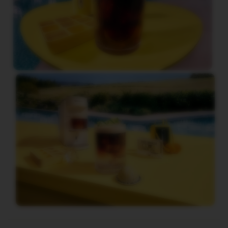
N
S
W
O
R
L
D
E
X
P
L
O
R
A
T
I
O
N
S
M
A
S
T
E