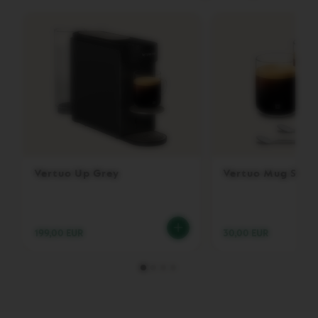
V
E
R
T
U
O
D
O
U
B
L
E
E
S
Vertuo Up Grey
Vertuo Mug Set,
P
R
E
S
S
199,00 EUR
30,00 EUR
O
V
E
R
T
U