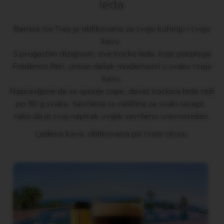
leda
O
N
E
Barista Ice Tray je oblikovana za tvoju kuhinju i tvoju
I
kavu.
T
A
S prugastim dizajnom, ove kocke leda, koje potpisuje
L
Frederico Peri, unose dašak modernosti u svaku tvoju
I
A
kavu.
N
Napravljene da se sporije tope, devet kockica leda teži
A
po 30 g svaka. Savršene su veličine za svaki recept,
B
tako da je tvoj napitak uvijek savršeno uravnotežen.
A
R
Ledena kava, oblikovana po tvom ukusu.
I
S
T
A
C
R
E
A
T
I
O