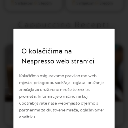
S mlijekom
S ledom
S mlijekom
S ledom
O
N
E
I
Cappuccino Recepti
T
A
L
I
A
N
O kolačićima na
A
Nespresso web stranici
B
A
R
Kolačićima osiguravamo pravilan rad web-
I
S
mjesta, prilagodbu sadržaja i oglasa, pružanje
T
značajki za društvene mreže te analizu
A
prometa. Informacije o načinu na koji
C
R
upotrebljavate naše web-mjesto dijelimo s
Cinnamon Brown
Irish Mocha
E
partnerima za društvene mreže, oglašavanje i
Sugar Cortado
Inspiration
A
Lako
< 10 Minuta
Lako
< 10 Minuta
T
analitiku.
Vertuo
S mlijekom
Vertuo
S mlijekom
I
O