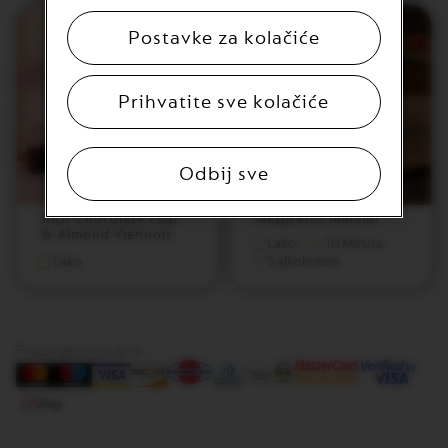
N
S
Postavke za kolačiće
W
O
R
Prihvatite sve kolačiće
L
D
E
X
Odbij sve
P
L
O
Rich Chocolate Pear
Nespresso Martini
R
& Almond Viennois
Lako
> 10 Minuta
A
Lako
S alkoholom
T
I
O
N
S
Plaćanje karticama
M
A
S
T
E