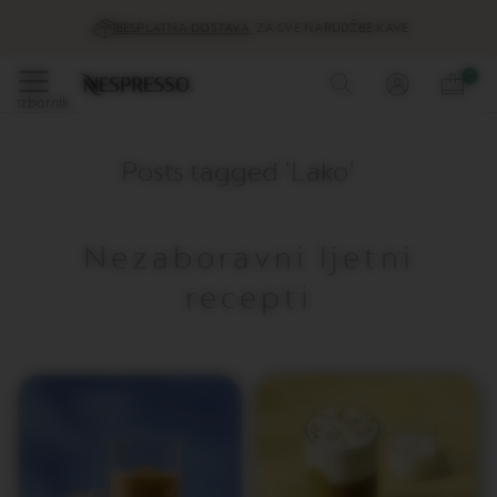
Ponude
BESPLATNA DOSTAVA
ZA SVE NARUDŽBE KAVE
%
Preskoči
0
Kava
na
izbornik
sadržaj
O
r
Posts tagged 'Lako'
i
g
i
n
Nezaboravni ljetni
a
l
recepti
k
a
p
s
u
l
e
z
a
k
a